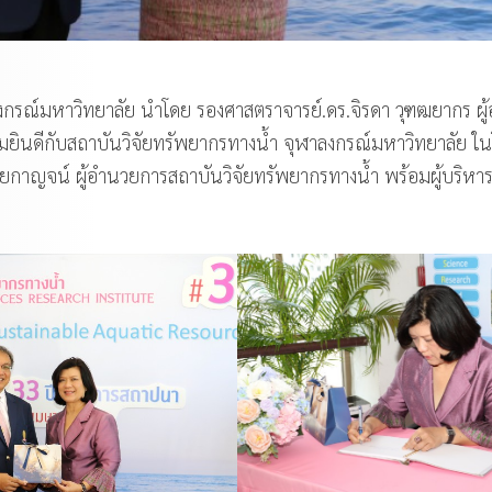
งกรณ์มหาวิทยาลัย นำโดย รองศาสตราจารย์.ดร.จิรดา วุฑฒยากร ผู
มยินดีกับสถาบันวิจัยทรัพยากรทางน้ำ จุฬาลงกรณ์มหาวิทยาลัย 
กาญจน์ ผู้อำนวยการสถาบันวิจัยทรัพยากรทางน้ำ พร้อมผู้บริหาร