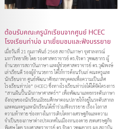
ต้อนรับคณะครูนักเรียนจากศูนย์ HCEC
โรงเรียนท่าบ่อ มาเยี่ยมชมและฟังบรรยาย
เมื่อวันที่ 21 กุมภาพันธ์ 2568 สถาบันภาษา จุฬาลงกรณ์
มหาวิทยาลัย โดย รองศาสตราจารย์ ดร.จิรดา วุฑฒยากร ผู้
อำนวยการสถาบันภาษา และผู้ช่วยศาสตราจารย์ ดร.วุฒิพงษ์
เล่าเรียนดี รองผู้อำนวยการ ได้ให้การต้อนรับแก่ คณะครูและ
นักเรียนจาก ศูนย์พัฒนาศักยภาพบุคคลเพื่อความเป็นเลิศ
โรงเรียนท่าบ่อ” (HCEC) ซึ่งทางโรงเรียนท่าบ่อได้ได้จัดโครงการ
“สานฝันปั้นนักภาษาศาสตร์ฯ” เพื่อพัฒนาและยกระดับภาษา
อังกฤษของนักเรียนมัธยมศึกษาตอนปลายให้อยู่ในระดับสากล
และคณะครูและนักเรียนได้เข้าร่วมฟังบรรยาย เรื่อง โอกาส
ความท้าทาย ช่องทางในการเติบโตทางเศรษฐกิจและความ
จำเป็นของภาษาต่างประเทศในเมืองหนองคาย เขตเศรษฐกิจ
พิเศษ โดย รองศาสตราจารย์ ดร.จิรดา วุฑฒยากร ผอ.สถาบัน