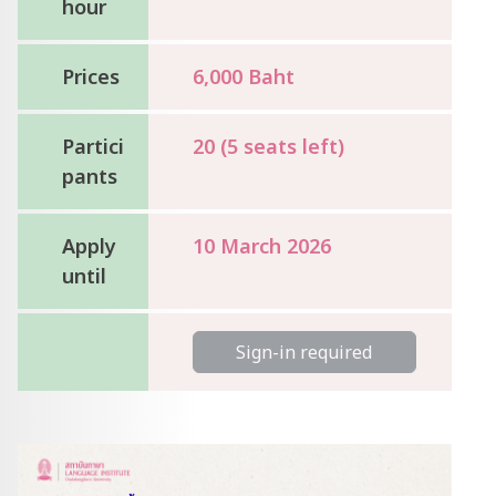
hour
Prices
6,000 Baht
Partici
20 (5 seats left)
pants
Apply
10 March 2026
until
Sign-in required