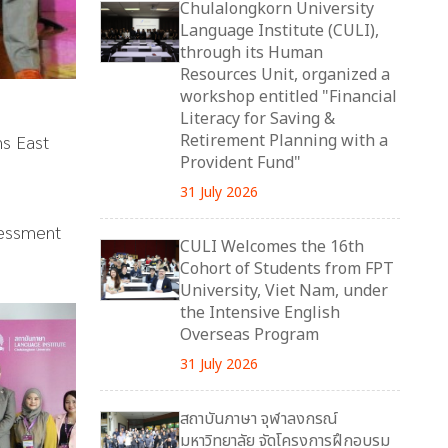
Chulalongkorn University
Language Institute (CULI),
through its Human
Resources Unit, organized a
workshop entitled "Financial
Literacy for Saving &
Retirement Planning with a
ns East
Provident Fund"
31 July 2026
sessment
CULI Welcomes the 16th
Cohort of Students from FPT
University, Viet Nam, under
the Intensive English
Overseas Program
31 July 2026
สถาบันภาษา จุฬาลงกรณ์
มหาวิทยาลัย จัดโครงการฝึกอบรม