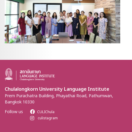
Chulalongkorn University Language Institute
Prem Purachatra Building, Phayathai Road, Pathumwan,
Bangkok 10330
Follow us
CULIChula
culistagram