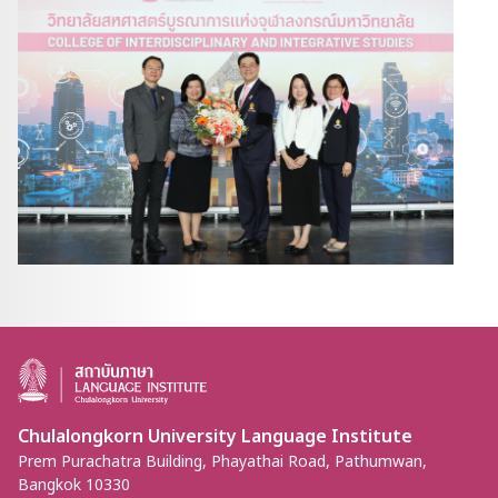
Chulalongkorn University Language Institute
Prem Purachatra Building, Phayathai Road, Pathumwan,
Bangkok 10330