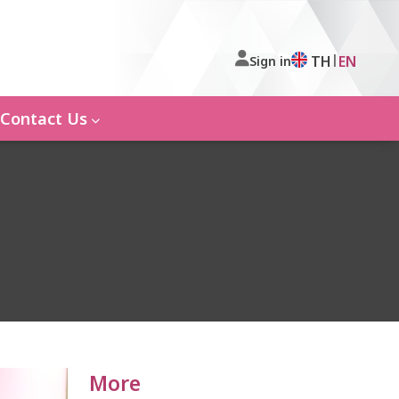
|
TH
EN
Sign in
Contact Us
More