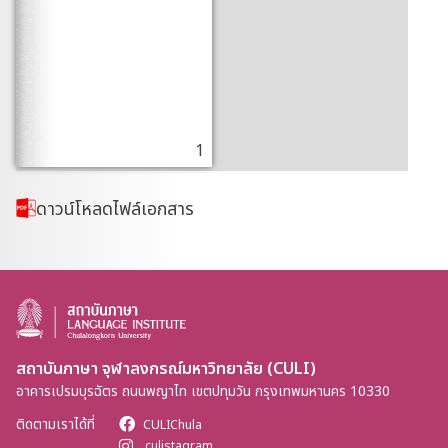
1
ดาวน์โหลดไฟล์เอกสาร
สถาบันภาษา จุฬาลงกรณ์มหาวิทยาลัย (CULI)
อาคารเปรมบุรฉัตร ถนนพญาไท เขตปทุมวัน กรุงเทพมหานคร 10330
ติดตามเราได้ที่
CULIChula
culistagram