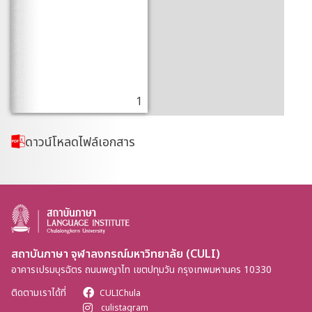
1
ดาวน์โหลดไฟล์เอกสาร
สถาบันภาษา จุฬาลงกรณ์มหาวิทยาลัย (CULI)
อาคารเปรมบุรฉัตร ถนนพญาไท เขตปทุมวัน กรุงเทพมหานคร 10330
ติดตามเราได้ที่
CULIChula
culistagram