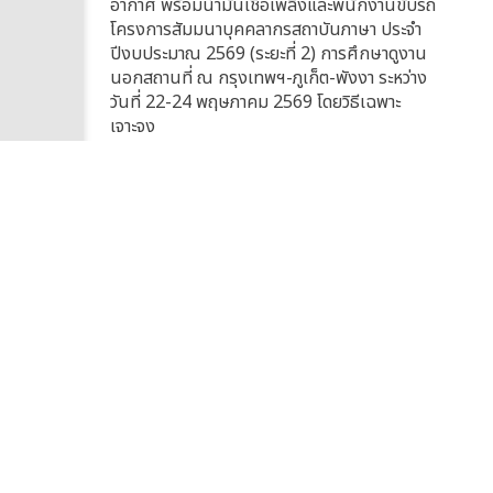
อากาศ พร้อมน้ำมันเชื้อเพลิงและพนักงานขับรถ
โครงการสัมมนาบุคคลากรสถาบันภาษา ประจำ
ปีงบประมาณ 2569 (ระยะที่ 2) การศึกษาดูงาน
นอกสถานที่ ณ กรุงเทพฯ-ภูเก็ต-พังงา ระหว่าง
วันที่ 22-24 พฤษภาคม 2569 โดยวิธีเฉพาะ
เจาะจง
6 พฤษภาคม 2569
ประกาศผู้ชนะขายทอดตลาด ครุภัณฑ์ที่ไม่จำเป็น
ต้องใช้ในราชการ จำนวน 77 รายการ
9 เมษายน 2569
ขายทอดตลาด ครุภัณฑ์ที่ไม่จำเป็นต้องใช้ใน
ราชการ จำนวน 77 รายการ
28 มีนาคม 2569