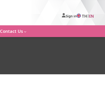
|
TH
EN
Sign in
Contact Us