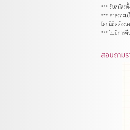
*** รับสมัครตั
*** ค่าลงทะเ
โดยนิสิตต้องล
*** ไม่มีการคื
สอบถามรา