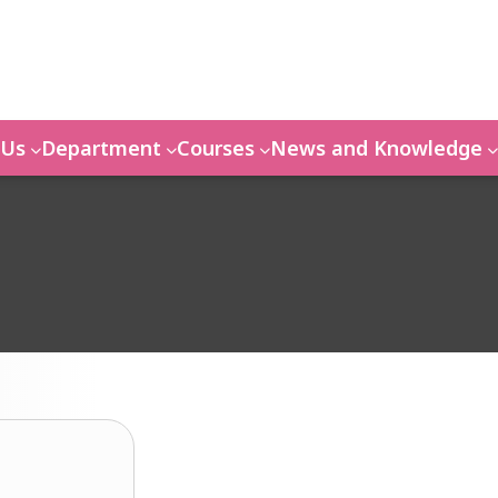
 Us
Department
Courses
News and Knowledge