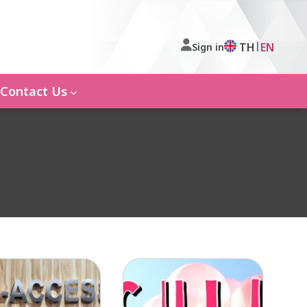
|
TH
EN
Sign in
Contact Us