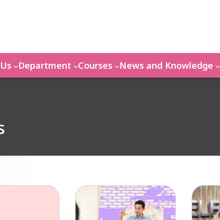
 Us
Department
Courses
News and Knowledge
s