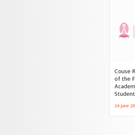
Couse R
of the 
Academi
Student
24 June 2