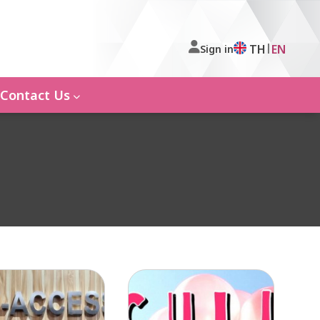
|
TH
EN
Sign in
Contact Us