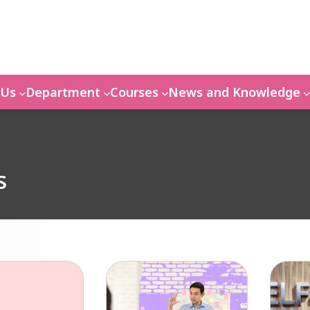
 Us
Department
Courses
News and Knowledge
s