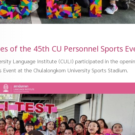
es of the 45th CU Personnel Sports Ev
rsity Language Institute (CULI) participated in the openi
 Event at the Chulalongkorn University Sports Stadium.