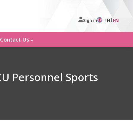
|
TH
EN
Sign in
Contact Us
CU Personnel Sports