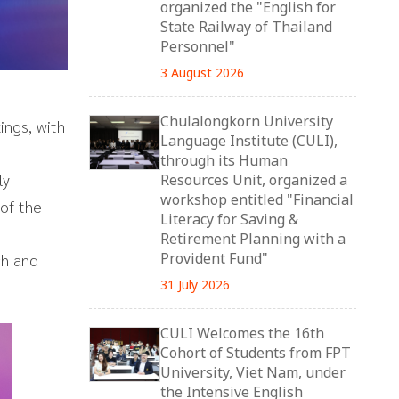
organized the "English for
State Railway of Thailand
Personnel"
3 August 2026
Chulalongkorn University
ings, with
Language Institute (CULI),
through its Human
ly
Resources Unit, organized a
workshop entitled "Financial
 of the
Literacy for Saving &
Retirement Planning with a
Provident Fund"
ch and
31 July 2026
CULI Welcomes the 16th
Cohort of Students from FPT
University, Viet Nam, under
the Intensive English