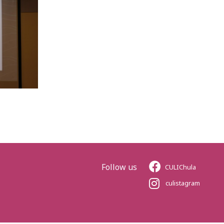
Follow us
CULIChula
culistagram