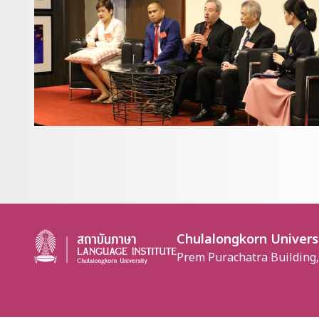
Chulalongkorn Univers
Prem Purachatra Building