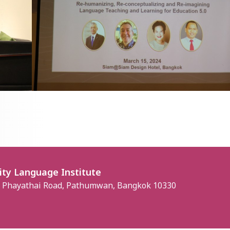
ity Language Institute
, Phayathai Road, Pathumwan, Bangkok 10330