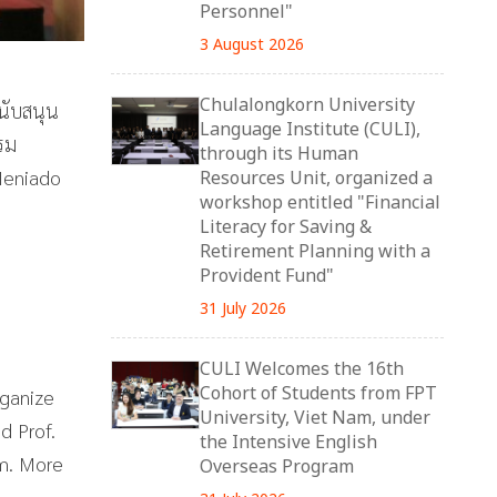
Personnel"
3 August 2026
Chulalongkorn University
นับสนุน
Language Institute (CULI),
รม
through its Human
 Meniado
Resources Unit, organized a
workshop entitled "Financial
Literacy for Saving &
Retirement Planning with a
Provident Fund"
31 July 2026
CULI Welcomes the 16th
Cohort of Students from FPT
rganize
University, Viet Nam, under
d Prof.
the Intensive English
om. More
Overseas Program