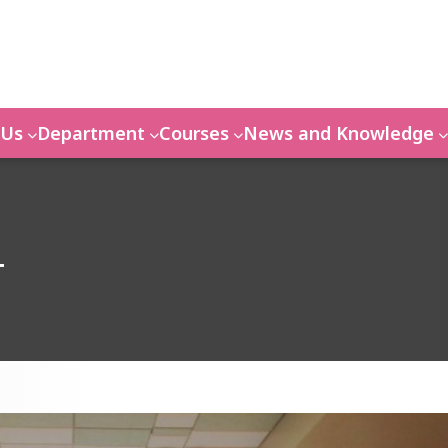
 Us
Department
Courses
News and Knowledge
4