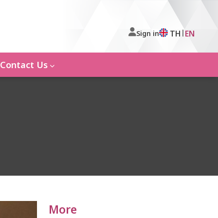
|
TH
EN
Sign in
Contact Us
More