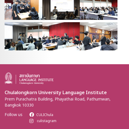
Chulalongkorn University Language Institute
Prem Purachatra Building, Phayathai Road, Pathumwan,
Bangkok 10330
Follow us
CULIChula
culistagram