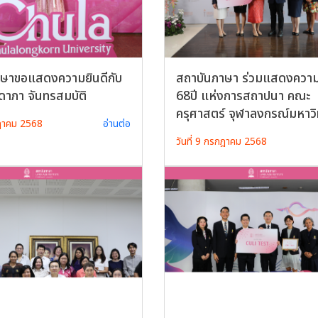
าษาขอแสดงความยินดีกับ
สถาบันภาษา ร่วมแสดงความ
ิดาภา จันทรสมบัติ
68ปี แห่งการสถาปนา คณะ
ครุศาสตร์ จุฬาลงกรณ์มหาวิ
กฎาคม 2568
อ่านต่อ
วันที่ 9 กรกฎาคม 2568