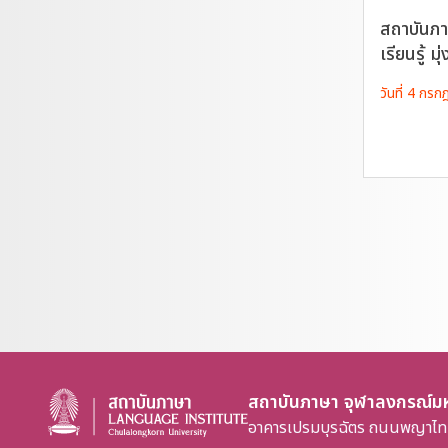
สถาบันภา
เรียนรู้ มุ
วันที่ 4 กร
สถาบันภาษา จุฬาลงกรณ์มห
อาคารเปรมบุรฉัตร ถนนพญาไท