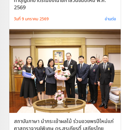
ทำบุญตักบาตรเนื่องในโอกาสวันขึ้นปีใหม่ พ.ศ.
2569
วันที่ 9 มกราคม 2569
อ่านต่อ
สถาบันภาษา นำกระเช้าผลไม้ ร่วมอวยพรปีใหม่แก่
ศาสตราจารย์พิเศษ ดร.สุรเกียรติ์ เสถียรไทย