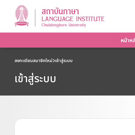
หน้าหล
ลงทะเบียนสมาชิกใหม่
เข้าสู่ระบบ
เข้าสู่ระบบ