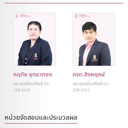
หฤทัย อุทธาทอง
ภรต สิงหฤกษ์
หมายเลขโทรศัพท์ 02-
หมายเลขโทรศัพท์ 02-
218-6041
218-6111
หน่วยจัดสอบและประมวลผล