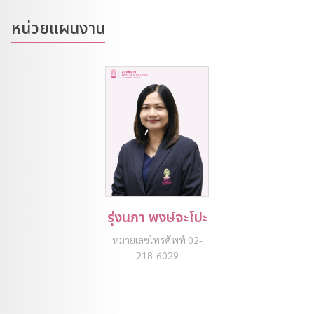
หน่วยแผนงาน
รุ่งนภา พงษ์จะโปะ
หมายเลขโทรศัพท์ 02-
218-6029