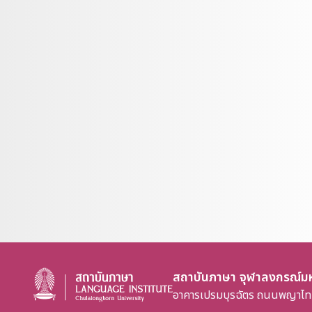
สถาบันภาษา จุฬาลงกรณ์มห
อาคารเปรมบุรฉัตร ถนนพญาไท