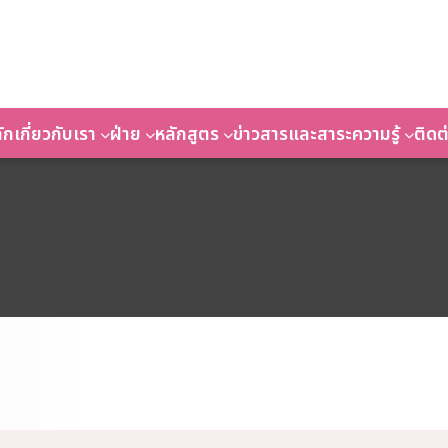
ัก
เกี่ยวกับเรา
ฝ่าย
หลักสูตร
ข่าวสารและสาระความรู้
ติดต