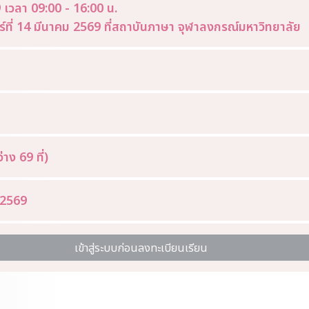
เวลา 09:00 - 16:00 น.
าร์ที่ 14 มีนาคม 2569 ที่สถาบันภาษา จุฬาลงกรณ์มหาวิทยาลัย
ว่าง 69 ที่)
 2569
เข้าสู่ระบบก่อนลงทะเบียนเรียน