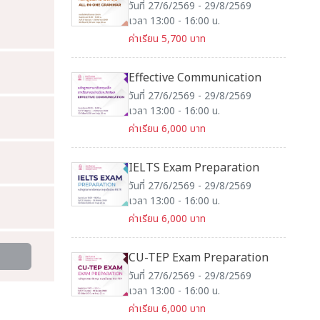
วันที่ 27/6/2569 - 29/8/2569
เวลา 13:00 - 16:00 น.
ค่าเรียน 5,700 บาท
Effective Communication
วันที่ 27/6/2569 - 29/8/2569
เวลา 13:00 - 16:00 น.
ค่าเรียน 6,000 บาท
IELTS Exam Preparation
วันที่ 27/6/2569 - 29/8/2569
เวลา 13:00 - 16:00 น.
ค่าเรียน 6,000 บาท
CU-TEP Exam Preparation
วันที่ 27/6/2569 - 29/8/2569
เวลา 13:00 - 16:00 น.
ค่าเรียน 6,000 บาท