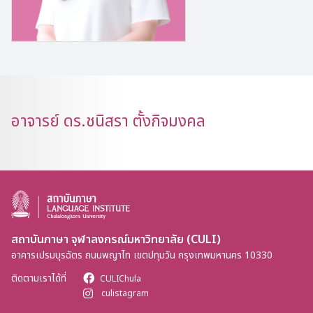
อาจารย์ ดร.ชนิสรา ตั้งกิจมงคล
สถาบันภาษา จุฬาลงกรณ์มหาวิทยาลัย (CULI)
อาคารเปรมบุรฉัตร ถนนพญาไท เขตปทุมวัน กรุงเทพมหานคร 10330
ติดตามเราได้ที่
CULIChula
culistagram