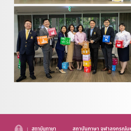
สถาบันภาษา จุฬาลงกรณ์มห