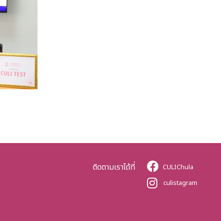
ติดตามเราได้ที่
CULIChula
culistagram