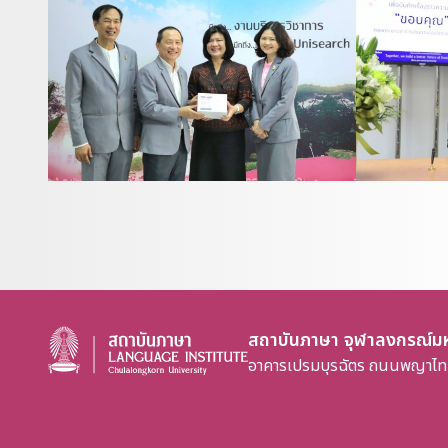
สถาบันภาษา จุฬาลงกรณ์มห
อาคารเปรมบุรฉัตร ถนนพญาไท