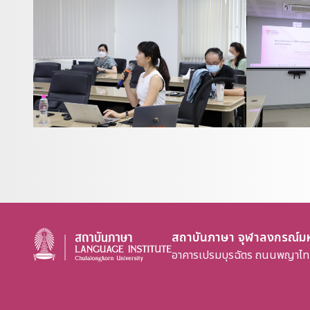
สถาบันภาษา จุฬาลงกรณ์มห
อาคารเปรมบุรฉัตร ถนนพญาไท