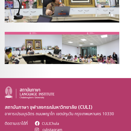
สถาบันภาษา จุฬาลงกรณ์มหาวิทยาลัย (CULI)
อาคารเปรมบุรฉัตร ถนนพญาไท เขตปทุมวัน กรุงเทพมหานคร 10330
ติดตามเราได้ที่
CULIChula
culistagram