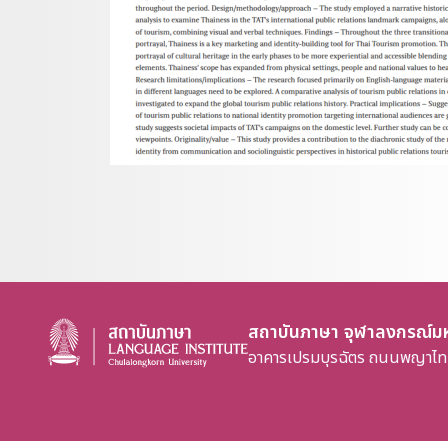
สถาบันภาษา จุฬาลงกรณ์มห
อาคารเปรมบุรฉัตร ถนนพญาไท