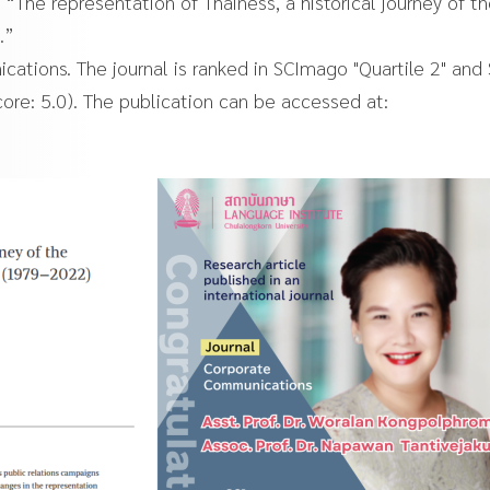
d “The representation of Thainess, a historical journey of t
.”
ations. The journal is ranked in SCImago "Quartile 2" and
core: 5.0). The publication can be accessed at: