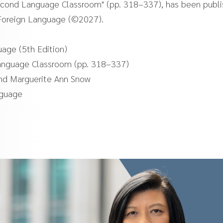
Second Language Classroom" (pp. 318–337), has been publi
 Foreign Language (©2027).
uage (5th Edition)
Language Classroom (pp. 318–337)
and Marguerite Ann Snow
nguage