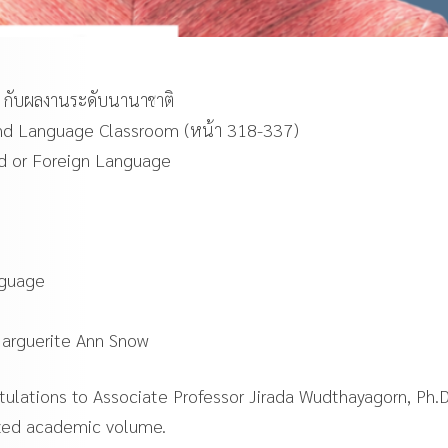
 กับผลงานระดับนานาชาติ
nd Language Classroom (หน้า 318-337)
ond or Foreign Language
nguage
Marguerite Ann Snow
ulations to Associate Professor Jirada Wudthayagorn, Ph.D
nized academic volume.