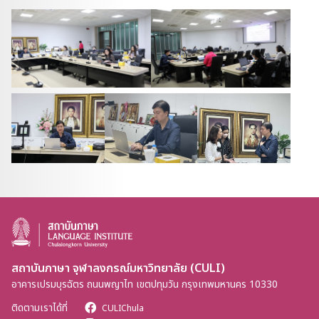
สถาบันภาษา จุฬาลงกรณ์มหาวิทยาลัย (CULI)
อาคารเปรมบุรฉัตร ถนนพญาไท เขตปทุมวัน กรุงเทพมหานคร 10330
ติดตามเราได้ที่
CULIChula