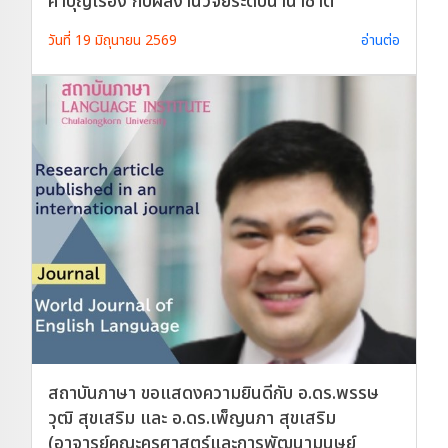
คำบุญเรือง กับผลงานวิจัยระดับนานาชาติ
วันที่ 19 มิถุนายน 2569
อ่านต่อ
สถาบันภาษา ขอแสดงความยินดีกับ อ.ดร.พรรษ
วุฒิ สุขเสริม และ อ.ดร.เพ็ญนภา สุขเสริม
(อาจารย์คณะครุศาสตร์และการพัฒนามนุษย์