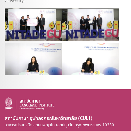
University.
สถาบันภาษา จุฬาลงกรณ์มหาวิทยาลัย (CULI)
อาคารเปรมบุรฉัตร ถนนพญาไท เขตปทุมวัน กรุงเทพมหานคร 10330