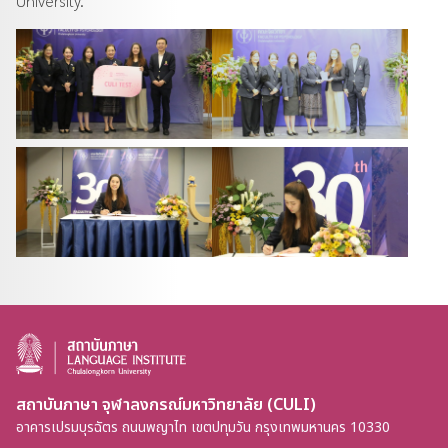
University.
สถาบันภาษา จุฬาลงกรณ์มหาวิทยาลัย (CULI)
อาคารเปรมบุรฉัตร ถนนพญาไท เขตปทุมวัน กรุงเทพมหานคร 10330