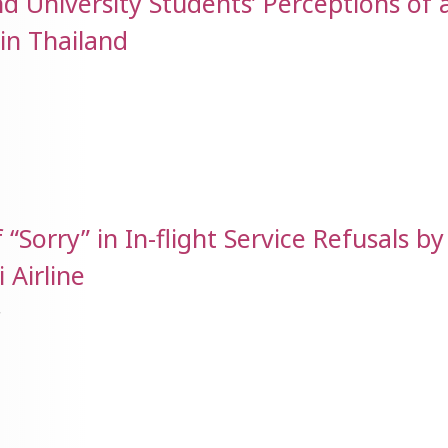
nd University Students’ Perceptions of 
in Thailand
“Sorry” in In-flight Service Refusals by
 Airline