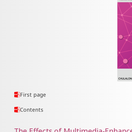
First page
Contents
The Effects of Multimedia-Enhanc