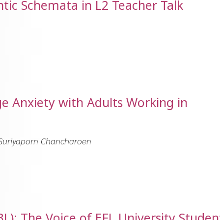
tic Schemata in L2 Teacher Talk
ge Anxiety with Adults Working in
 Suriyaporn Chancharoen
): The Voice of EFL University Studen