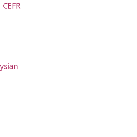
e CEFR
aysian